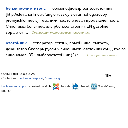
бензиноочиститель
— бензинофильтр бензоотстойник —
[http://slovarionline.ru/anglo russkiy slovar neftegazovoy
promyishlennosti/] Тематики нефтегазовая промышленность
Синонимы бензинофильтрбензоотстойник EN gasoline
separator …
Справочник технического переводчика
отстойник
— сепаратор; септик, помойница, емкость,
декантатор Словарь русских синонимов. отстойник сущ., кол во
синонимов: 35 • амбараотстойник (2) • …
Словарь синонимов
© Academic, 2000-2026
18+
Contact us:
Technical Support
,
Advertising
Dictionaries export
, created on PHP,
Joomla,
Drupal,
WordPress,
MODx.